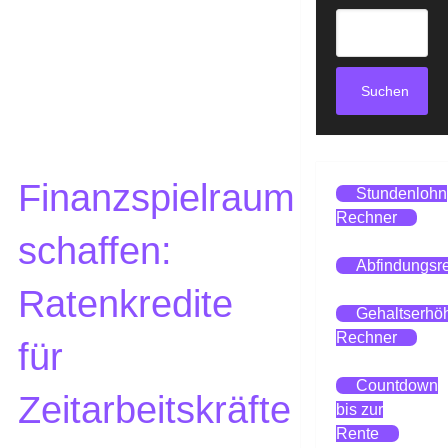
Suchen
Finanzspielraum
Stundenlohn
Rechner
schaffen:
Abfindungsr
Ratenkredite
Gehaltserhö
Rechner
für
Countdown
Zeitarbeitskräfte
bis zur
Rente