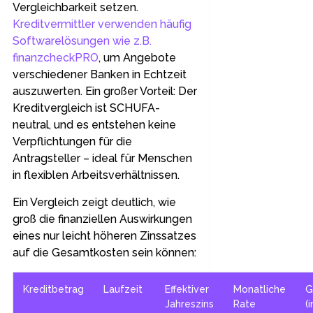
Vergleichbarkeit setzen.
Kreditvermittler verwenden häufig
Softwarelösungen wie z.B.
finanzcheckPRO
, um Angebote
verschiedener Banken in Echtzeit
auszuwerten. Ein großer Vorteil: Der
Kreditvergleich ist SCHUFA-
neutral, und es entstehen keine
Verpflichtungen für die
Antragsteller – ideal für Menschen
in flexiblen Arbeitsverhältnissen.
Ein Vergleich zeigt deutlich, wie
groß die finanziellen Auswirkungen
eines nur leicht höheren Zinssatzes
auf die Gesamtkosten sein können:
Kreditbetrag
Laufzeit
Effektiver
Monatliche
G
Jahreszins
Rate
(